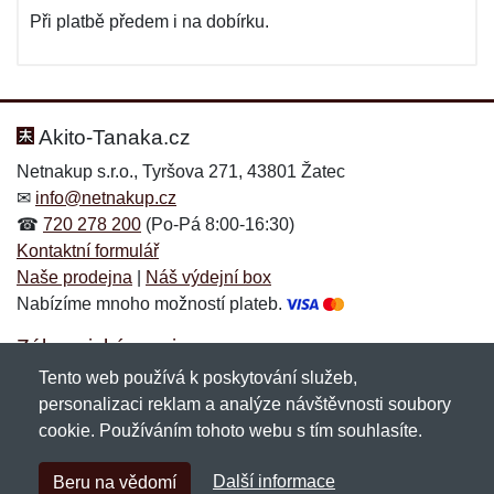
Při platbě předem i na dobírku.
Akito-Tanaka.cz
Netnakup s.r.o., Tyršova 271, 43801 Žatec
✉
info@netnakup.cz
☎
720 278 200
(Po-Pá 8:00-16:30)
Kontaktní formulář
Naše prodejna
|
Náš výdejní box
Nabízíme mnoho možností plateb.
Zákaznický servis
Tento web používá k poskytování služeb,
Novinky emailem
personalizaci reklam a analýze návštěvnosti soubory
cookie. Používáním tohoto webu s tím souhlasíte.
Copyright © 2007-2026 (19 let s vámi)
Netnakup.cz
&
Další informace
Beru na vědomí