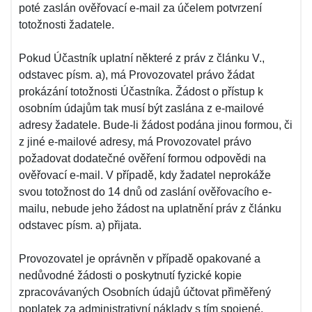
poté zaslán ověřovací e-mail za účelem potvrzení
totožnosti žadatele.
Pokud Účastník uplatní některé z práv z článku V.,
odstavec písm. a), má Provozovatel právo žádat
prokázání totožnosti Účastníka. Žádost o přístup k
osobním údajům tak musí být zaslána z e-mailové
adresy žadatele. Bude-li žádost podána jinou formou, či
z jiné e-mailové adresy, má Provozovatel právo
požadovat dodatečné ověření formou odpovědi na
ověřovací e-mail. V případě, kdy žadatel neprokáže
svou totožnost do 14 dnů od zaslání ověřovacího e-
mailu, nebude jeho žádost na uplatnění práv z článku
odstavec písm. a) přijata.
Provozovatel je oprávněn v případě opakované a
nedůvodné žádosti o poskytnutí fyzické kopie
zpracovávaných Osobních údajů účtovat přiměřený
poplatek za administrativní náklady s tím spojené.