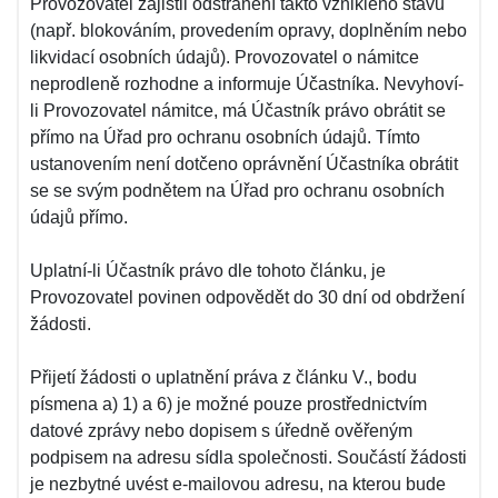
Provozovatel zajistil odstranění takto vzniklého stavu
(např. blokováním, provedením opravy, doplněním nebo
likvidací osobních údajů). Provozovatel o námitce
neprodleně rozhodne a informuje Účastníka. Nevyhoví-
li Provozovatel námitce, má Účastník právo obrátit se
přímo na Úřad pro ochranu osobních údajů. Tímto
ustanovením není dotčeno oprávnění Účastníka obrátit
se se svým podnětem na Úřad pro ochranu osobních
údajů přímo.
Uplatní-li Účastník právo dle tohoto článku, je
Provozovatel povinen odpovědět do 30 dní od obdržení
žádosti.
Přijetí žádosti o uplatnění práva z článku V., bodu
písmena a) 1) a 6) je možné pouze prostřednictvím
datové zprávy nebo dopisem s úředně ověřeným
podpisem na adresu sídla společnosti. Součástí žádosti
je nezbytné uvést e-mailovou adresu, na kterou bude