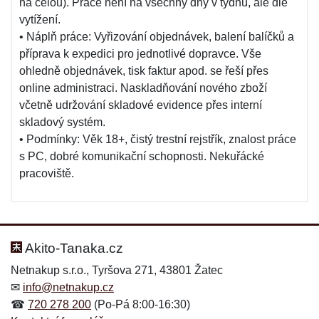
na celou). Práce není na všechny dny v týdnu, ale dle
vytížení.
• Náplň práce: Vyřizování objednávek, balení balíčků a
příprava k expedici pro jednotlivé dopravce. Vše
ohledně objednávek, tisk faktur apod. se řeší přes
online administraci. Naskladňování nového zboží
včetně udržování skladové evidence přes interní
skladový systém.
• Podmínky: Věk 18+, čistý trestní rejstřík, znalost práce
s PC, dobré komunikační schopnosti. Nekuřácké
pracoviště.
Akito-Tanaka.cz
Netnakup s.r.o., Tyršova 271, 43801 Žatec
✉
info@netnakup.cz
☎
720 278 200
(Po-Pá 8:00-16:30)