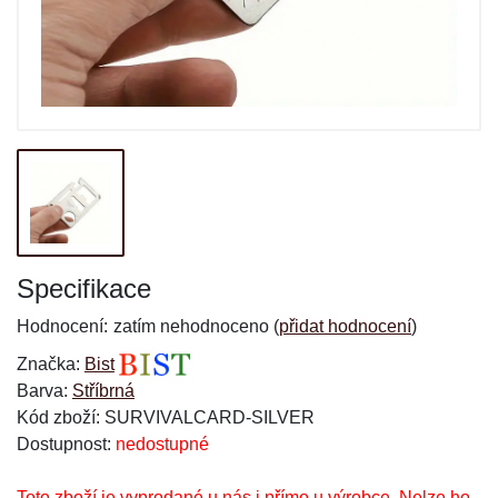
Specifikace
Hodnocení:
zatím nehodnoceno (
přidat hodnocení
)
Značka:
Bist
Barva:
Stříbrná
Kód zboží: SURVIVALCARD-SILVER
Dostupnost:
nedostupné
Toto zboží je vyprodané u nás i přímo u výrobce. Nelze ho