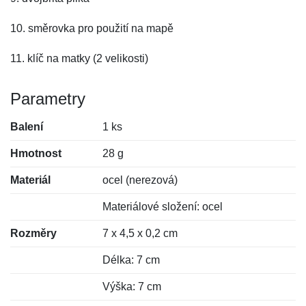
10. směrovka pro použití na mapě
11. klíč na matky (2 velikosti)
Parametry
Balení
1 ks
Hmotnost
28 g
Materiál
ocel (nerezová)
Materiálové složení: ocel
Rozměry
7 x 4,5 x 0,2 cm
Délka: 7 cm
Výška: 7 cm