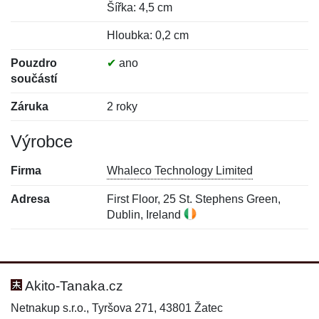
Šířka: 4,5 cm
Hloubka: 0,2 cm
Pouzdro
✔
ano
součástí
Záruka
2 roky
Výrobce
Firma
Whaleco Technology Limited
Adresa
First Floor, 25 St. Stephens Green,
Dublin, Ireland
Nová recenze
Nový dotaz
Hodnocení:
Jméno:
*
*
Akito-Tanaka.cz
Netnakup s.r.o., Tyršova 271, 43801 Žatec