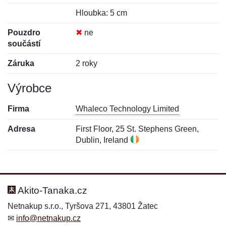
Hloubka: 5 cm
Pouzdro
✖
ne
součástí
Záruka
2 roky
Výrobce
Firma
Whaleco Technology Limited
Adresa
First Floor, 25 St. Stephens Green,
Dublin, Ireland
Nová recenze
Nový dotaz
Hodnocení:
Jméno:
*
*
Akito-Tanaka.cz
Netnakup s.r.o., Tyršova 271, 43801 Žatec
✉
info@netnakup.cz