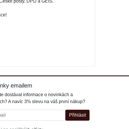
- České pošty, DPD a GEIS.
ice!
u
inky emailem
e dostávat informace o novinkách a
ch? A navíc 3% slevu na váš první nákup?
l:
Přihlásit