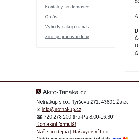
d
Kontakty na dopravce
A
O nás
Výhody nákupu u nás
D
Změny pracovní doby
Č
D
G
Akito-Tanaka.cz
Netnakup s.r.o., Tyršova 271, 43801 Žatec
✉
info@netnakup.cz
☎ 720 278 200 (Po-Pá 8:00-16:30)
Kontaktní formulář
Naše prodejna
|
Náš výdejní box