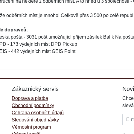
oručení na některé z odběrních míst. A to hned u 3 společností 
 že odběrních míst je mnoho! Celkově přes 3 500 po celé republ
le dopravců:
eská pošta - 3031 pošt umožňující příjem zásilek Balík Na pošt
PD - 173 výdejních míst DPD Pickup
EIS - 442 výdejních míst GEIS Point
Zákaznický servis
Nov
Doprava a platba
Chcet
Obchodní podmínky
slevá
Ochrana osobních údajů
E-mai
Sledování objednávky
Věrnostní program