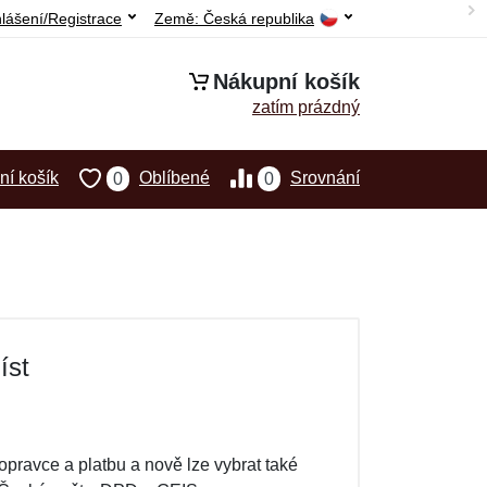
hlášení/Registrace
Země:
Česká republika
Nákupní košík
zatím prázdný
í košík
Oblíbené
Srovnání
0
0
íst
pravce a platbu a nově lze vybrat také