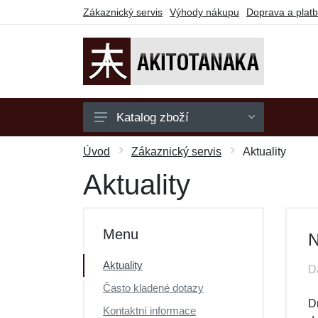
Zákaznický servis
Výhody nákupu
Doprava a plat
Katalog zboží
Mikiny
Úvod
Zákaznický servis
Aktuality
Polokošile
Aktuality
Trička
Dárkové poukazy
Menu
N
Výprodej
Aktuality
D
Často kladené dotazy
D
Kontaktní informace