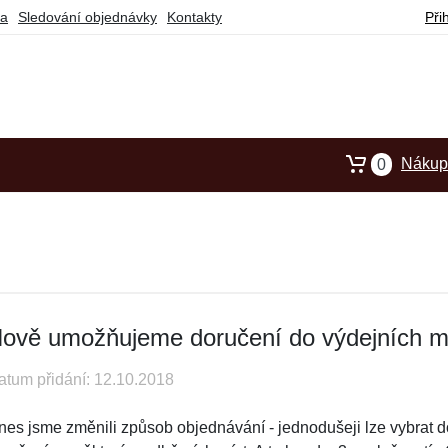
ba
Sledování objednávky
Kontakty
Při
Nákupn
0
ově umožňujeme doručení do výdejních m
atum přidání: 12.10.2018
nes jsme změnili způsob objednávání - jednodušeji lze vybrat do