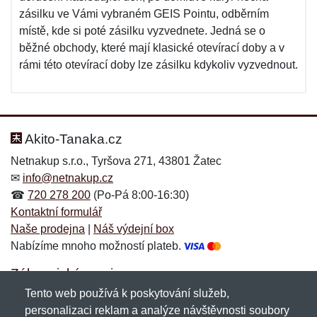
zásilku ve Vámi vybraném GEIS Pointu, odběrním
místě, kde si poté zásilku vyzvednete. Jedná se o
běžné obchody, které mají klasické otevírací doby a v
rámi této otevírací doby lze zásilku kdykoliv vyzvednout.
Akito-Tanaka.cz
Netnakup s.r.o., Tyršova 271, 43801 Žatec
✉
info@netnakup.cz
☎
720 278 200
(Po-Pá 8:00-16:30)
Kontaktní formulář
Naše prodejna
|
Náš výdejní box
Nabízíme mnoho možností plateb.
Zákaznický servis
Tento web používá k poskytování služeb,
Novinky emailem
personalizaci reklam a analýze návštěvnosti soubory