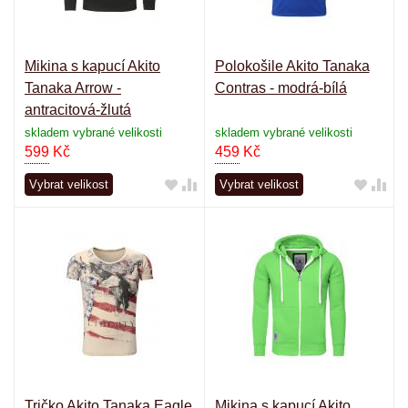
Mikina s kapucí Akito
Polokošile Akito Tanaka
Tanaka Arrow -
Contras - modrá-bílá
antracitová-žlutá
skladem vybrané velikosti
skladem vybrané velikosti
599
Kč
459
Kč
Vybrat velikost
Vybrat velikost
Tričko Akito Tanaka Eagle
Mikina s kapucí Akito