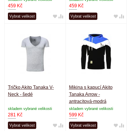
459
Kč
459
Kč
Vybrat velikost
Vybrat velikost
Tričko Akito Tanaka V-
Mikina s kapucí Akito
Neck - šedé
Tanaka Arrow -
antracitová-modrá
skladem vybrané velikosti
skladem vybrané velikosti
281
Kč
599
Kč
Vybrat velikost
Vybrat velikost