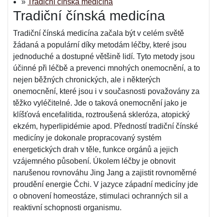
»
Tradiční čínská medicína
Tradiční čínská medicína
Tradiční čínská medicína začala být v celém světě
žádaná a populární díky metodám léčby, které jsou
jednoduché a dostupné většině lidí. Tyto metody jsou
účinné při léčbě a prevenci mnohých onemocnění, a to
nejen běžných chronických, ale i některých
onemocnění, které jsou i v současnosti považovány za
těžko vyléčitelné. Jde o taková onemocnění jako je
klíšťová encefalitida, roztroušená skleróza, atopický
ekzém, hyperlipidémie apod. Předností tradiční čínské
medicíny je dokonale propracovaný systém
energetických drah v těle, funkce orgánů a jejich
vzájemného působení. Úkolem léčby je obnovit
narušenou rovnováhu Jing Jang a zajistit rovnoměrné
proudění energie Čchi. V jazyce západní medicíny jde
o obnovení homeostáze, stimulaci ochranných sil a
reaktivní schopnosti organismu.