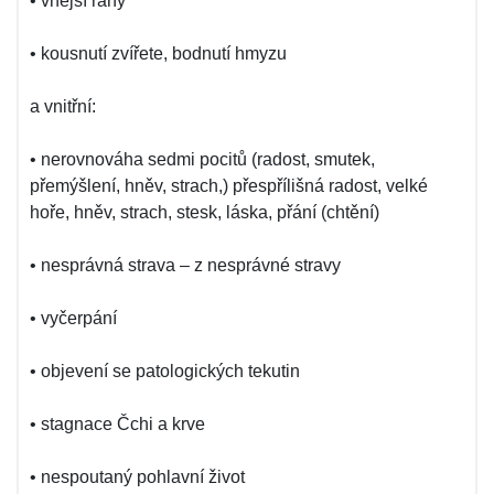
• vnější rány
• kousnutí zvířete, bodnutí hmyzu
a vnitřní:
• nerovnováha sedmi pocitů (radost, smutek,
přemýšlení, hněv, strach,) přespřílišná radost, velké
hoře, hněv, strach, stesk, láska, přání (chtění)
• nesprávná strava – z nesprávné stravy
• vyčerpání
• objevení se patologických tekutin
• stagnace Čchi a krve
• nespoutaný pohlavní život