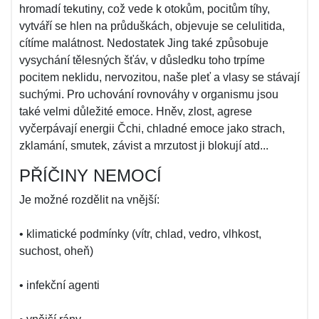
hromadí tekutiny, což vede k otokům, pocitům tíhy,
vytváří se hlen na průduškách, objevuje se celulitida,
cítíme malátnost. Nedostatek Jing také způsobuje
vysychání tělesných šťáv, v důsledku toho trpíme
pocitem neklidu, nervozitou, naše pleť a vlasy se stávají
suchými. Pro uchování rovnováhy v organismu jsou
také velmi důležité emoce. Hněv, zlost, agrese
vyčerpávají energii Čchi, chladné emoce jako strach,
zklamání, smutek, závist a mrzutost ji blokují atd...
PŘÍČINY NEMOCÍ
Je možné rozdělit na vnější:
• klimatické podmínky (vítr, chlad, vedro, vlhkost,
suchost, oheň)
• infekční agenti