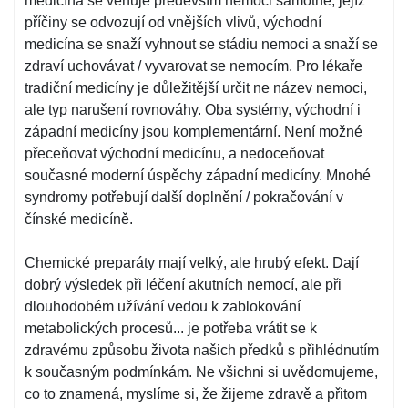
medicína se věnuje především nemoci samotné, jejíž
příčiny se odvozují od vnějších vlivů, východní
medicína se snaží vyhnout se stádiu nemoci a snaží se
zdraví uchovávat / vyvarovat se nemocím. Pro lékaře
tradiční medicíny je důležitější určit ne název nemoci,
ale typ narušení rovnováhy. Oba systémy, východní i
západní medicíny jsou komplementární. Není možné
přeceňovat východní medicínu, a nedoceňovat
současné moderní úspěchy západní medicíny. Mnohé
syndromy potřebují další doplnění / pokračování v
čínské medicíně.
Chemické preparáty mají velký, ale hrubý efekt. Dají
dobrý výsledek při léčení akutních nemocí, ale při
dlouhodobém užívání vedou k zablokování
metabolických procesů... je potřeba vrátit se k
zdravému způsobu života našich předků s přihlédnutím
k současným podmínkám. Ne všichni si uvědomujeme,
co to znamená, myslíme si, že žijeme zdravě a přitom