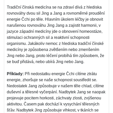
Tradiční čínská medicína se na zdraví dívá z hlediska
rovnováhy dvou sil Jing a Jang a rovnoměrné proudění
energie Čchi po těle. Hlavním úkolem léčby je obnovit
narušenou rovnováhu Jing Jang a zajistit harmonii, v
jazyce západní medicíny jde o obnovení homeostáze,
stimulaci ochranných sil a reaktivní schopnosti
organismu. Jakákoliv nemoc z hlediska tradiční čínské
medicíny je způsobena zvětšením nebo zmenšením
Jing nebo Jang, proto léčení probíhá tím způsobem, že
se buď přidává, nebo ubírá Jing nebo Jang.
Příklady:
Při nedostatku energie Čchi cítíme ztrátu
energie, zhoršuje se naše schopnost soustředit se.
Nedostatek Jang způsobuje v našem těle chlad, cítíme
duševní a tělesné vyčerpání. Nadbytek Jang se naopak
projevuje pocitem horkosti, záchvaty zlosti, zvýšenou
aktivitou. Časem pak dochází k vysychání tělesných
šťáv. Nadbytek Jing způsobuje vlhkost, v tkáních se