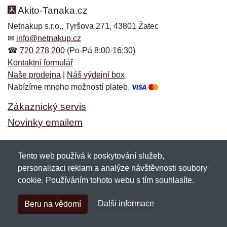
Akito-Tanaka.cz
Netnakup s.r.o., Tyršova 271, 43801 Žatec
✉
info@netnakup.cz
☎
720 278 200
(Po-Pá 8:00-16:30)
Kontaktní formulář
Naše prodejna
|
Náš výdejní box
Nabízíme mnoho možností plateb.
Zákaznický servis
Novinky emailem
Tento web používá k poskytování služeb,
Copyright © 2007-2026 (19 let s vámi)
Netnakup.cz
&
personalizaci reklam a analýze návštěvnosti soubory
NetIQ
. Všechna práva vyhrazena.
cookie. Používáním tohoto webu s tím souhlasíte.
Další informace
Beru na vědomí