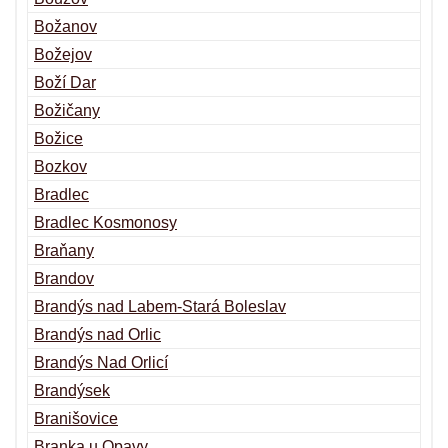
Božanov
Božejov
Boží Dar
Božičany
Božice
Bozkov
Bradlec
Bradlec Kosmonosy
Braňany
Brandov
Brandýs nad Labem-Stará Boleslav
Brandýs nad Orlic
Brandýs Nad Orlicí
Brandýsek
Branišovice
Branka u Opavy