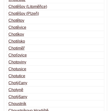
Chotěšov (Litoměřice)
Chotěšov (Plzeň)
Chotětov
Chotěvice
Chotíkov
Chotilsko
Chotiměř
Choťovice
Chotoviny
Chotusice
Chotutice
Chotýčany
Chotyně
Chotýšany
Choustník
Choustníkovo Hradiště