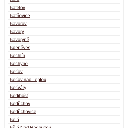
Batelov
Batňovice
Bavorov
Bavory
Bavoryně
Bdeněves
Bechlín
Bechyně
Bečov
Bečov nad Teplou
Bečváry
Bedihošť
Bedřichov
Bedřichovice
Belá
Bělá Nad Radbuzou