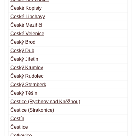
České Kopisty
České Libchavy
České Meziříčí
České Velenice
Český Brod
Český Dub
Český Jiřetín
Český Krumlov
Český Rudolec
Český Šternberk
Český Těšín
Čestice (Rychnov nad Kněžnou)
Čestice (Strakonice)
Čestín
Čestlice
Cetkovice