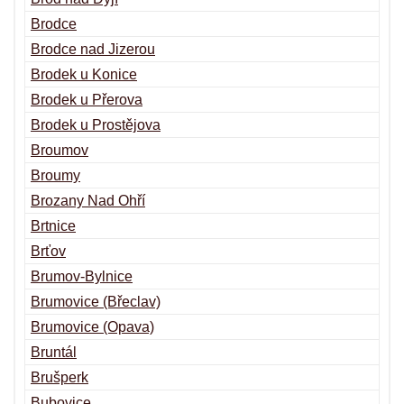
Brodce
Brodce nad Jizerou
Brodek u Konice
Brodek u Přerova
Brodek u Prostějova
Broumov
Broumy
Brozany Nad Ohří
Brtnice
Brťov
Brumov-Bylnice
Brumovice (Břeclav)
Brumovice (Opava)
Bruntál
Brušperk
Bubovice