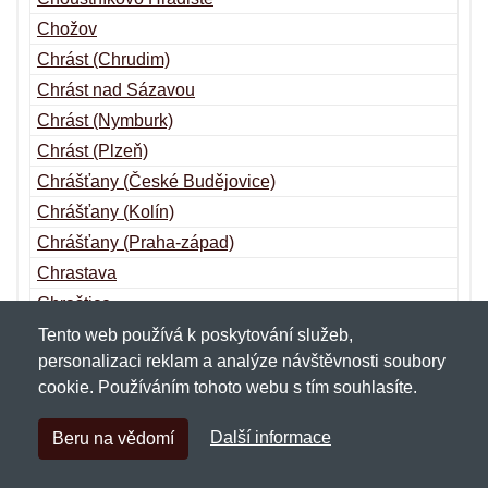
Chožov
Chrást (Chrudim)
Chrást nad Sázavou
Chrást (Nymburk)
Chrást (Plzeň)
Chrášťany (České Budějovice)
Chrášťany (Kolín)
Chrášťany (Praha-západ)
Chrastava
Chraštice
Chřibská
Tento web používá k poskytování služeb,
personalizaci reklam a analýze návštěvnosti soubory
Chříč
cookie. Používáním tohoto webu s tím souhlasíte.
Chroboly
Chropyně
Další informace
Beru na vědomí
Chroustovice
Chrudim