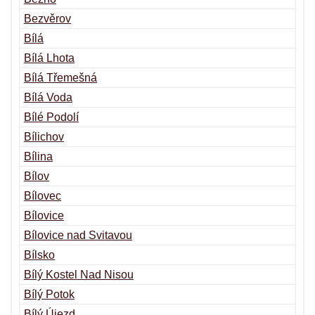
Bezvěrov
Bílá
Bílá Lhota
Bílá Třemešná
Bílá Voda
Bílé Podolí
Bílichov
Bílina
Bílov
Bílovec
Bílovice
Bílovice nad Svitavou
Bílsko
Bílý Kostel Nad Nisou
Bílý Potok
Bílý Újezd