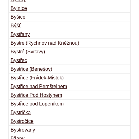
Bylnice
Byšice
Býšť
Bystřany
Bystré (Rychnov nad Kněžnou)
Bystré (Svitavy)
Bystřec
Bystřice (Benešov)
Bystřice (Frýdek-Místek)
Bystřice nad Pernštejnem
Bystřice Pod Hostýnem
Bystřice pod Lopeníkem
Bystrička
Bystročice
Bystrovany
Bžany