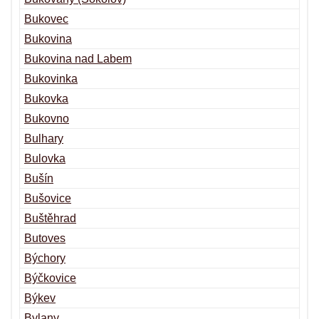
Bukovec
Bukovina
Bukovina nad Labem
Bukovinka
Bukovka
Bukovno
Bulhary
Bulovka
Bušín
Bušovice
Buštěhrad
Butoves
Býchory
Býčkovice
Býkev
Bylany