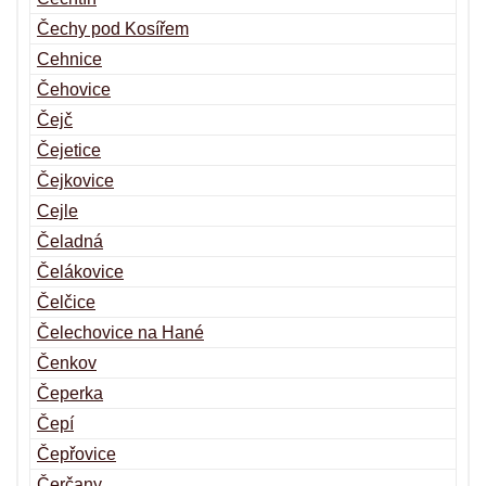
Čechy pod Kosířem
Cehnice
Čehovice
Čejč
Čejetice
Čejkovice
Cejle
Čeladná
Čelákovice
Čelčice
Čelechovice na Hané
Čenkov
Čeperka
Čepí
Čepřovice
Čerčany