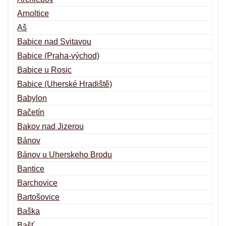
Arnoltice
Aš
Babice nad Svitavou
Babice (Praha-východ)
Babice u Rosic
Babice (Uherské Hradiště)
Babylon
Bačetín
Bakov nad Jizerou
Bánov
Bánov u Uherskeho Brodu
Bantice
Barchovice
Bartošovice
Baška
Bašť