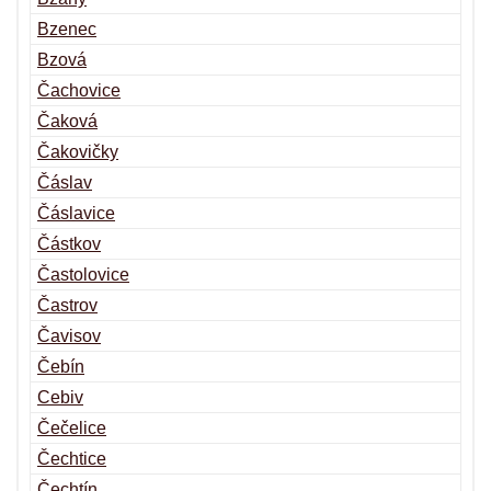
Bzenec
Bzová
Čachovice
Čaková
Čakovičky
Čáslav
Čáslavice
Částkov
Častolovice
Častrov
Čavisov
Čebín
Cebiv
Čečelice
Čechtice
Čechtín