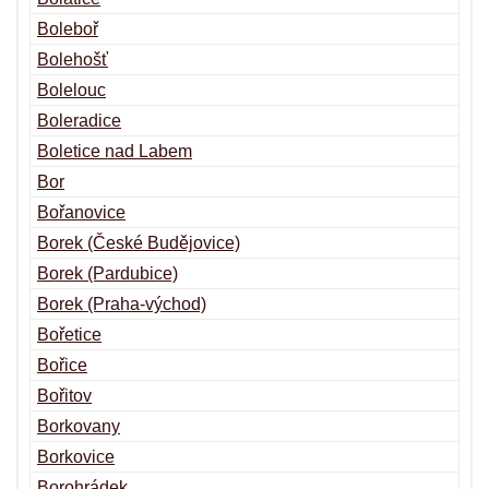
Boleboř
Bolehošť
Bolelouc
Boleradice
Boletice nad Labem
Bor
Bořanovice
Borek (České Budějovice)
Borek (Pardubice)
Borek (Praha-východ)
Bořetice
Bořice
Bořitov
Borkovany
Borkovice
Borohrádek