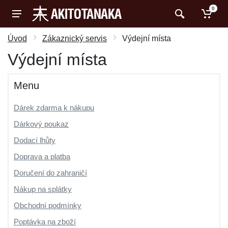
0
Úvod
Zákaznický servis
Výdejní místa
Výdejní místa
Menu
Dárek zdarma k nákupu
Dárkový poukaz
Dodací lhůty
Doprava a platba
Doručení do zahraničí
Nákup na splátky
Obchodní podmínky
Poptávka na zboží