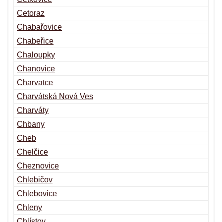
Cetoraz
Chabařovice
Chabeřice
Chaloupky
Chanovice
Charvatce
Charvátská Nová Ves
Charváty
Chbany
Cheb
Chelčice
Cheznovice
Chlebičov
Chlebovice
Chleny
Chlístov