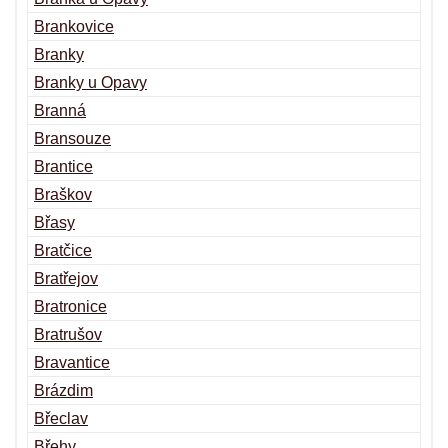
Brankovice
Branky
Branky u Opavy
Branná
Bransouze
Brantice
Braškov
Břasy
Bratčice
Bratřejov
Bratronice
Bratrušov
Bravantice
Brázdim
Břeclav
Břehy