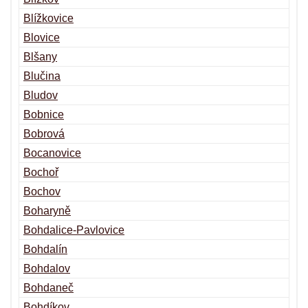
Blížkovice
Blovice
Blšany
Blučina
Bludov
Bobnice
Bobrová
Bocanovice
Bochoř
Bochov
Boharyně
Bohdalice-Pavlovice
Bohdalín
Bohdalov
Bohdaneč
Bohdíkov