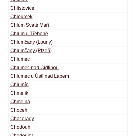
Chlístovice
Chloumek
Chlum Svaté Maří
Chlum u Třeboně
Chlumčany (Louny)
Chlumčany (Plzeň)
Chlumec
Chlumec nad Cidlinou
Chlumec u Ústí nad Labem
Chlumín
Chmelík
Chmelná
Choceň
Chocerady
Chodouň
Chodouny