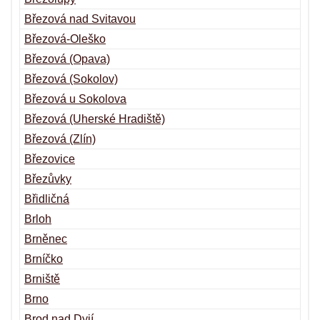
Březová nad Svitavou
Březová-Oleško
Březová (Opava)
Březová (Sokolov)
Březová u Sokolova
Březová (Uherské Hradiště)
Březová (Zlín)
Březovice
Březůvky
Břidličná
Brloh
Brněnec
Brníčko
Brniště
Brno
Brod nad Dyjí