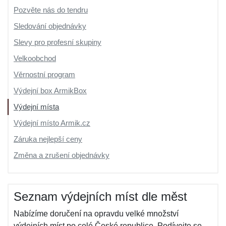
Pozvěte nás do tendru
Sledování objednávky
Slevy pro profesní skupiny
Velkoobchod
Věrnostní program
Výdejní box ArmikBox
Výdejní místa
Výdejní místo Armik.cz
Záruka nejlepší ceny
Změna a zrušení objednávky
Seznam výdejních míst dle měst
Nabízíme doručení na opravdu velké množství
výdejních míst po celé České republice. Podívejte se,