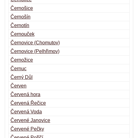
Černošice
Černošín
Černotín
Černouček
Černovice (Chomutov)
Černovice (Pelhřimov)
Černožice
Černuc
Černý Důl
Červen
Červená hora
Červená Řečice
Červená Voda
Červené Janovice
Červené Pečky
Červené Poříčí