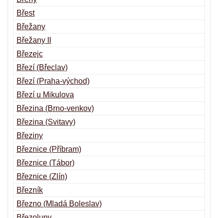
Břest
Břežany
Břežany II
Březejc
Březí (Břeclav)
Březí (Praha-východ)
Březí u Mikulova
Březina (Brno-venkov)
Březina (Svitavy)
Březiny
Březnice (Příbram)
Březnice (Tábor)
Březnice (Zlín)
Březník
Březno (Mladá Boleslav)
Březolupy