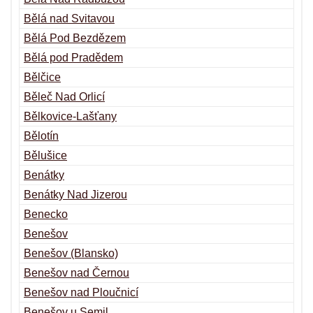
Bělá nad Svitavou
Bělá Pod Bezdězem
Bělá pod Pradědem
Bělčice
Běleč Nad Orlicí
Bělkovice-Lašťany
Bělotín
Bělušice
Benátky
Benátky Nad Jizerou
Benecko
Benešov
Benešov (Blansko)
Benešov nad Černou
Benešov nad Ploučnicí
Benešov u Semil