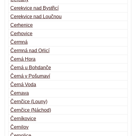
Cerekvice nad Bystřicí
Cerekvice nad Loučnou
Cerhenice
Cerhovice
Čermná
Čermná nad Orlicí
Černá Hora
Černá u Bohdanče
Černá v Pošumaví
Černá Voda
Černava
Černčice (Louny)
Černčice (Náchod)
Černíkovice
Černilov
Černolice