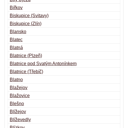
Biřkov
Biskupice (Svitavy)
Biskupice (Zlín)
Blansko
Blatec
Blatná
Blatnice (Plzeň)
Blatnice pod Svatým Antonínkem
Blatnice (Třebíč)
Blatno
Blažejov
Blažovice
Blešno
Blížejov
Blíževedly
Blízkov